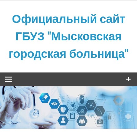
Skip
to
Официальный сайт
content
ГБУЗ "Мысковская
городская больница"
Официальный сайт ГБУЗ "Мысковская городская
больница"