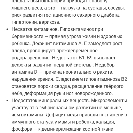
плода. Избыток калорий приводит к набору
лишнего веса, а это — нагрузка на суставы, сосуды,
риск развития гестационного сахарного диабета,
гипертонии, варикоза.
Нехватка витаминов. Гиповитаминоз при
беременности — прямая угроза жизни и здоровью
ребенка. Дефицит витаминов А, Е замедляет рост
плода, провоцирует преждевременное
родоразрешение. Недостаток В1, В9 вызывает
дефекты развития нервной системы. Недобор
витамина D — причина неонатального рахита,
нарушения зрения. Следствием гиповитаминоза В2
становятся пороки сердца, расщепление твёрдого
нёба, деформация рук и ног новорожденного.
Недостаток минеральных веществ. Микроэлементы
участвуют в эмбриональном развитии не меньше,
чем витамины. Дефицит меди приводит к снижению
иммунного статуса у мамы и ребенка, кальция,
фосфора — к деминерализации костной ткани