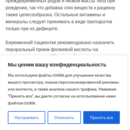
преждевременных родов и низкой массы тела при
рождении, так что добавка этих веществ к рациону
также целесообразна. Остальные витамины и
минералы следует принимать в виде препаратов
только при их дефиците.
Беременной пациентке рекомендовано назначить
пероральный прием фолиевой кислоты на
протяжении первых 12 недель беременности в дозе
400 мкг в день. Назначение фолиевой кислоты на
Мы ценим вашу конфиденциальность
протяжении первых 12 недель беременности снижает
Мы используем файлы cookie для улучшения качества
риск рождения ребенка с дефектом нервной трубки
вашего просмотра, показа персонализированной рекламы
(например, анэнцефалией или расщеплением
или контента, а также анализа нашего трафика. Нажимая
позвоночника).
"Принять все", вы даете согласие на использование нами
файлов cookie.
Беременной пациентке рекомендовано назначить
пероральный прием препаратов йода (калия йодида)
Настраивать
Отклонить
Принять все
на протяжении всей беременности в дозе 200 мкг в
день.