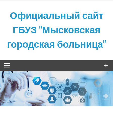
Skip
to
Официальный сайт
content
ГБУЗ "Мысковская
городская больница"
Официальный сайт ГБУЗ "Мысковская городская
больница"