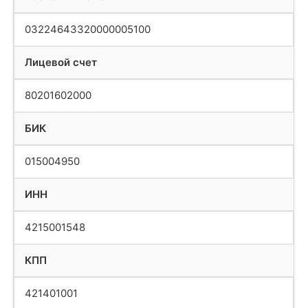
03224643320000005100
Лицевой счет
80201602000
БИК
015004950
ИНН
4215001548
КПП
421401001