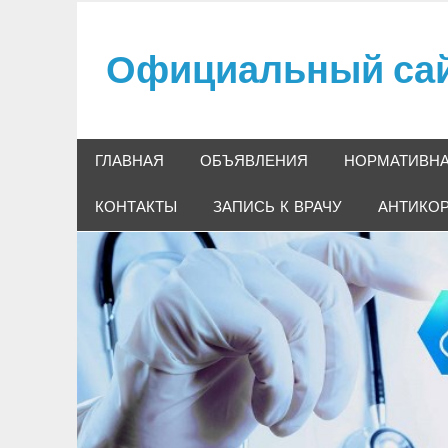
Skip
to
Официальный сайт
content
Официальный сайт ГБУЗ "Мысковская городс
ГЛАВНАЯ
ОБЪЯВЛЕНИЯ
НОРМАТИВН
КОНТАКТЫ
ЗАПИСЬ К ВРАЧУ
АНТИКО