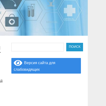
Поиск
я
ПОИСК
Версия сайта для
слабовидящих
ий