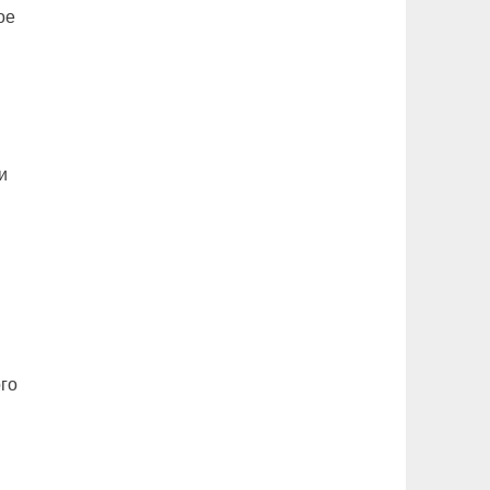
ое
и
го