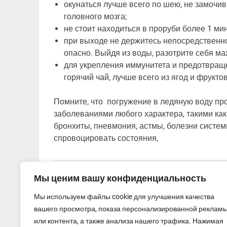
окунаться лучше всего по шею, не замочив
головного мозга;
не стоит находиться в проруби более 1 м
при выходе не держитесь непосредственно
опасно. Выйдя из воды, разотрите себя м
для укрепления иммунитета и предотвра
горячий чай, лучше всего из ягод и фруктов
Помните, что погружение в ледяную воду п
заболеваниями любого характера, такими как
бронхиты, пневмония, астмы, болезни систе
спровоцировать состояния,
Новости
Мы ценим вашу конфиденциальность
Мы используем файлы cookie для улучшения качества
Навигация
« Как улучшить самочувствие?
вашего просмотра, показа персонализированной реклам
по
или контента, а также анализа нашего трафика. Нажимая