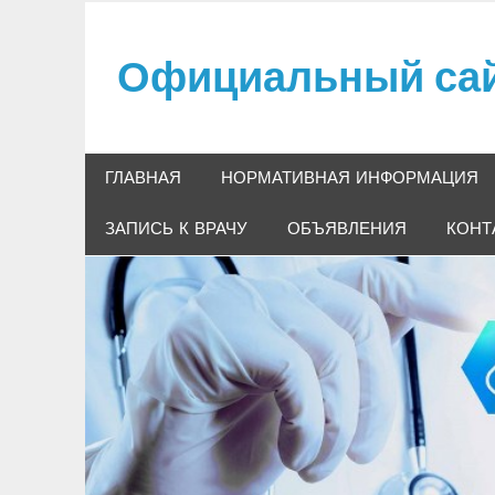
Skip
to
Официальный сайт
content
Официальный сайт ГБУЗ "Мысковская городс
ГЛАВНАЯ
НОРМАТИВНАЯ ИНФОРМАЦИЯ
ЗАПИСЬ К ВРАЧУ
ОБЪЯВЛЕНИЯ
КОНТ