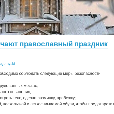
мечают православный праздник
cgbmyski
еобходимо соблюдать следующие меры безопасности:
рудованных местах;
ьного опьянения;
греть тело, сделав разминку, пробежку;
, нескользкой и легкоснимаемой обуви, чтобы предотврати