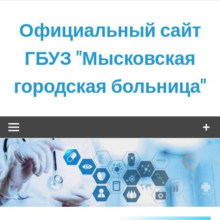
Skip
to
Официальный сайт
content
ГБУЗ "Мысковская
городская больница"
Официальный сайт ГБУЗ "Мысковская городская
больница"