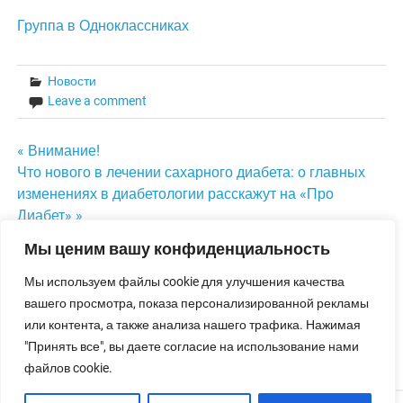
Группа в Одноклассниках
Новости
Leave a comment
Навигация
« Внимание!
Что нового в лечении сахарного диабета: о главных
по
изменениях в диабетологии расскажут на «Про
Диабет» »
записям
Мы ценим вашу конфиденциальность
LEAVE A REPLY
Мы используем файлы cookie для улучшения качества
вашего просмотра, показа персонализированной рекламы
Для отправки комментария вам необходимо
или контента, а также анализа нашего трафика. Нажимая
авторизоваться
.
"Принять все", вы даете согласие на использование нами
файлов cookie.